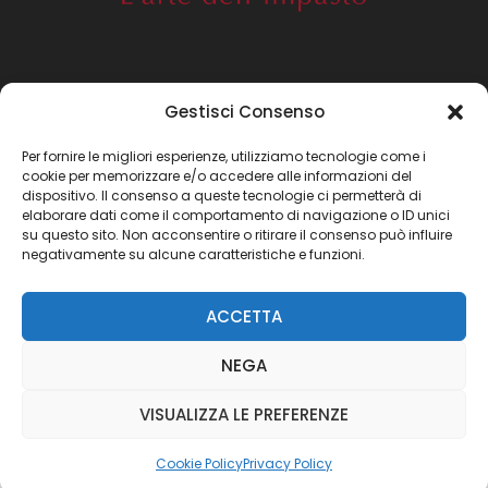
Gestisci Consenso
Prossima apertura:
Per fornire le migliori esperienze, utilizziamo tecnologie come i
cookie per memorizzare e/o accedere alle informazioni del
Coming soon
dispositivo. Il consenso a queste tecnologie ci permetterà di
elaborare dati come il comportamento di navigazione o ID unici
su questo sito. Non acconsentire o ritirare il consenso può influire
negativamente su alcune caratteristiche e funzioni.
ACCETTA
Copyright
©
ARTE BIANCA LAB SAS Dl CAMPANELLA
CLAUDIO
| Piva 02879030993 | Privacy Policy | Cookie
NEGA
Policy | Designed by
Fluix Lab
VISUALIZZA LE PREFERENZE
Cookie Policy
Privacy Policy
Home
Shopping