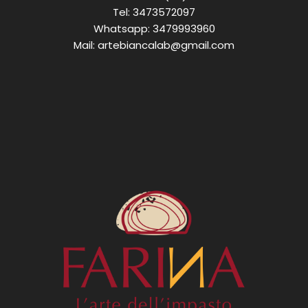
Tel:
3473572097
Whatsapp:
3479993960
Mail:
artebiancalab@gmail.com