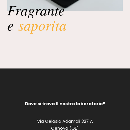
Fragrante
e
saporita
Dove si trova II nostro laboratorio?
Via Gelasio Adamoli 327 A
Genova (GE)