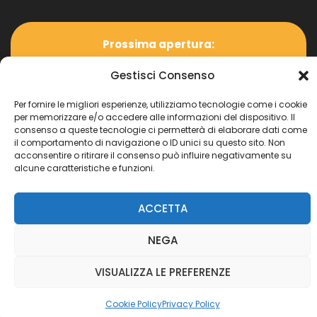
Prossima apertura:
Coming soon
Gestisci Consenso
Per fornire le migliori esperienze, utilizziamo tecnologie come i cookie
per memorizzare e/o accedere alle informazioni del dispositivo. Il
consenso a queste tecnologie ci permetterà di elaborare dati come
il comportamento di navigazione o ID unici su questo sito. Non
acconsentire o ritirare il consenso può influire negativamente su
Copyright
©
ARTE BIANCA LAB SAS Dl CAMPANELLA
alcune caratteristiche e funzioni.
CLAUDIO
| Piva 02879030993 | Privacy Policy | Cookie
Policy | Designed by
Fluix Lab
ACCETTA
NEGA
VISUALIZZA LE PREFERENZE
Cookie Policy
Privacy Policy
Home
Shopping