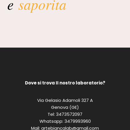
e
saporita
Dove si trova II nostro laboratorio?
Via Gelasio Adamoli 327 A
Genova (GE)
Tel:
3473572097
Whatsapp:
3479993960
Mail:
artebiancalab@gmail.com