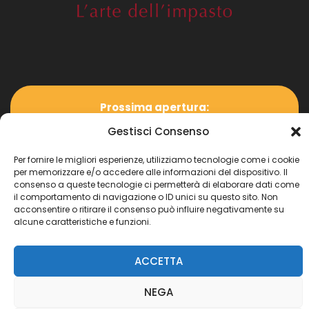
Prossima apertura:
Gestisci Consenso
Coming soon
Per fornire le migliori esperienze, utilizziamo tecnologie come i cookie
per memorizzare e/o accedere alle informazioni del dispositivo. Il
consenso a queste tecnologie ci permetterà di elaborare dati come
il comportamento di navigazione o ID unici su questo sito. Non
acconsentire o ritirare il consenso può influire negativamente su
alcune caratteristiche e funzioni.
Copyright
©
ARTE BIANCA LAB SAS Dl CAMPANELLA
CLAUDIO
| Piva 02879030993 | Privacy Policy | Cookie
Policy | Designed by
Fluix Lab
ACCETTA
NEGA